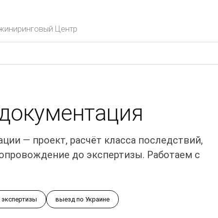
нжиниринговый Центр
 документация
ции — проект, расчёт класса последствий,
сопровождение до экспертизы. Работаем с
 экспертизы
выезд по Украине