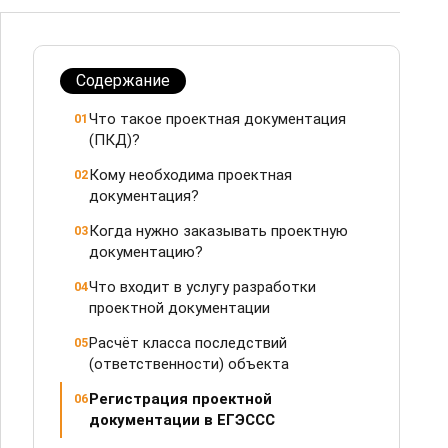
Содержание
Что такое проектная документация
01
(ПКД)?
Кому необходима проектная
02
документация?
Когда нужно заказывать проектную
03
документацию?
Что входит в услугу разработки
04
проектной документации
Расчёт класса последствий
05
(ответственности) объекта
Регистрация проектной
06
документации в ЕГЭССС