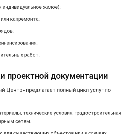
я индивидуальное жилое);
 или капремонта;
рядов;
финансирования;
оительных работ.
тки проектной документации
 Центр» предлагает полный цикл услуг по
териалы, технические условия, градостроительная
ерным сетям.
:
для существующих объектов или в случаях