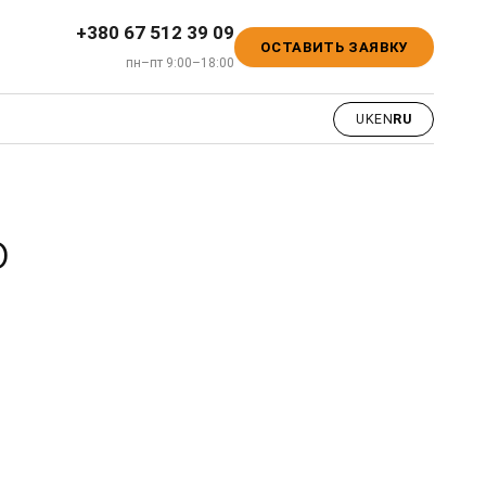
+380 67 512 39 09
ОСТАВИТЬ ЗАЯВКУ
пн–пт 9:00–18:00
UK
EN
RU
о