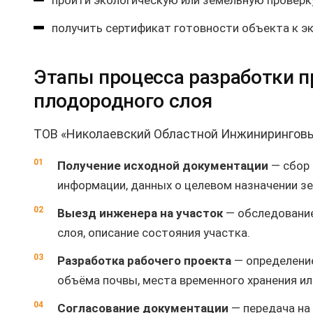
пройти экологическую или земельную проверк
получить сертификат готовности объекта к э
Этапы процесса разработки п
плодородного слоя
ТОВ «Николаевский Областной Инжиниринговы
Получение исходной документации
— сбор 
информации, данных о целевом назначении зе
Выезд инженера на участок
— обследование
слоя, описание состояния участка.
Разработка рабочего проекта
— определение
объёма почвы, места временного хранения ил
Согласование документации
— передача на