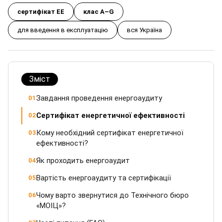
сертифікат ЕЕ
клас A–G
для введення в експлуатацію
вся Україна
Зміст
Завдання проведення енергоаудиту
01
Сертифікат енергетичної ефективності
02
Кому необхідний сертифікат енергетичної
03
ефективності?
Як проходить енергоаудит
04
Вартість енергоаудиту та сертифікації
05
Чому варто звернутися до Технічного бюро
06
«МОІЦ»?