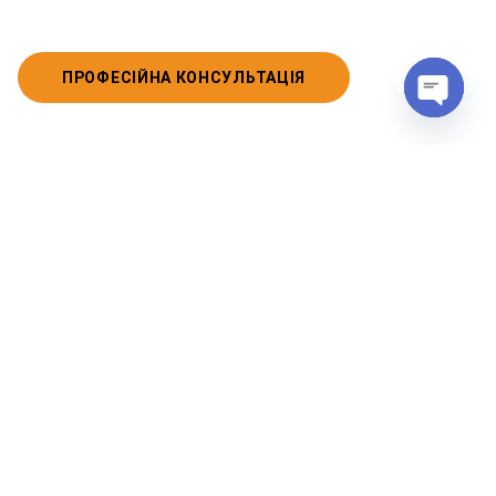
>
1/3
ПРОФЕСІЙНА КОНСУЛЬТАЦІЯ
Open
chaty
Послуги
Усі послуги
>
>
Технічна інвентаризація (БТІ)
01
>
Технічне обстеження будівель і споруд
02
Узаконення самочинного будівництва та
>
03
перепланувань
>
Оцінка нерухомості та оцінка землі
04