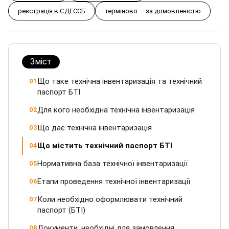
реєстрація в ЄДЕССБ
терміново — за домовленістю
Зміст
Що таке технічна інвентаризація та технічний
01
паспорт БТІ
Для кого необхідна технічна інвентаризація
02
Що дає технічна інвентаризація
03
Що містить технічний паспорт БТІ
04
Нормативна база технічної інвентаризації
05
Етапи проведення технічної інвентаризації
06
Коли необхідно оформлювати технічний
07
паспорт (БТІ)
Документи, необхідні для замовлення
08