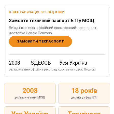
ІНВЕНТАРИЗАЦІЯ БТІ ПІД КЛЮЧ
Замовте технічний паспорт БТІ у МОІЦ
Виїзд інженера, офіційний електронний техпаспорт,
доставка Новою Поштою.
ЗАМОВИТИ ТЕХПАСПОРТ
2008
ЄДЕССБ
Уся Україна
рік заснування
офіційна реєстрація
доставка Новою Поштою
2008
18 років
рік заснування МОІЦ
досвід у сфері БТІ
Уся Україна
Терміново