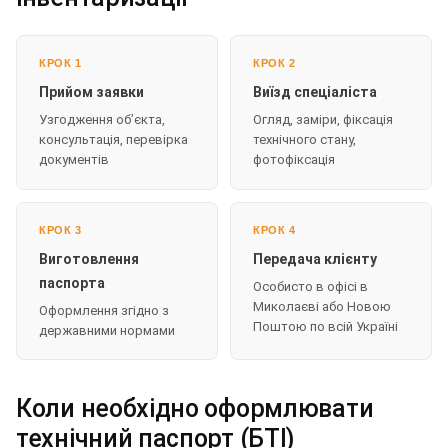
КРОК 1
КРОК 2
Прийом заявки
Виїзд спеціаліста
Узгодження об’єкта,
Огляд, заміри, фіксація
консультація, перевірка
технічного стану,
документів
фотофіксація
КРОК 3
КРОК 4
Виготовлення
Передача клієнту
паспорта
Особисто в офісі в
Миколаєві або Новою
Оформлення згідно з
Поштою по всій Україні
державними нормами
Коли необхідно оформлювати
технічний паспорт (БТІ)