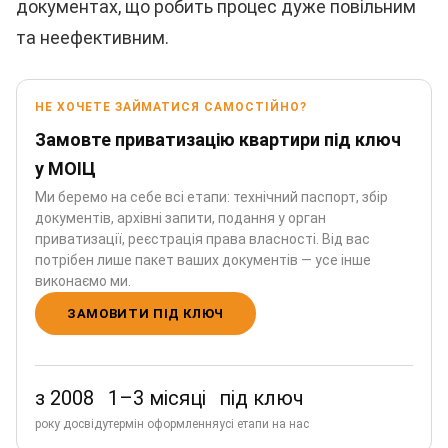
документах, що робить процес дуже повільним
та неефективним.
НЕ ХОЧЕТЕ ЗАЙМАТИСЯ САМОСТІЙНО?
Замовте приватизацію квартири під ключ
у МОІЦ
Ми беремо на себе всі етапи: технічний паспорт, збір
документів, архівні запити, подання у орган
приватизації, реєстрація права власності. Від вас
потрібен лише пакет ваших документів — усе інше
виконаємо ми.
ЗАМОВИТИ ПІД КЛЮЧ
з 2008
1–3 місяці
під ключ
року досвіду
термін оформлення
усі етапи на нас